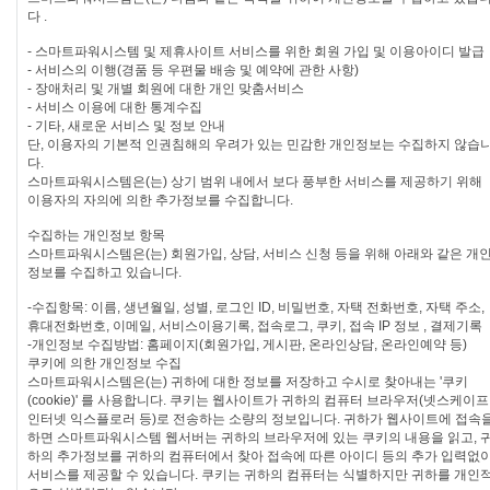
다 .
- 스마트파워시스템 및 제휴사이트 서비스를 위한 회원 가입 및 이용아이디 발급
- 서비스의 이행(경품 등 우편물 배송 및 예약에 관한 사항)
- 장애처리 및 개별 회원에 대한 개인 맞춤서비스
- 서비스 이용에 대한 통계수집
- 기타, 새로운 서비스 및 정보 안내
단, 이용자의 기본적 인권침해의 우려가 있는 민감한 개인정보는 수집하지 않습
다.
스마트파워시스템은(는) 상기 범위 내에서 보다 풍부한 서비스를 제공하기 위해
이용자의 자의에 의한 추가정보를 수집합니다.
수집하는 개인정보 항목
스마트파워시스템은(는) 회원가입, 상담, 서비스 신청 등을 위해 아래와 같은 개
정보를 수집하고 있습니다.
-수집항목: 이름, 생년월일, 성별, 로그인 ID, 비밀번호, 자택 전화번호, 자택 주소,
휴대전화번호, 이메일, 서비스이용기록, 접속로그, 쿠키, 접속 IP 정보 , 결제기록
-개인정보 수집방법: 홈페이지(회원가입, 게시판, 온라인상담, 온라인예약 등)
쿠키에 의한 개인정보 수집
스마트파워시스템은(는) 귀하에 대한 정보를 저장하고 수시로 찾아내는 '쿠키
(cookie)' 를 사용합니다. 쿠키는 웹사이트가 귀하의 컴퓨터 브라우저(넷스케이프
인터넷 익스플로러 등)로 전송하는 소량의 정보입니다. 귀하가 웹사이트에 접속
하면 스마트파워시스템 웹서버는 귀하의 브라우저에 있는 쿠키의 내용을 읽고, 
하의 추가정보를 귀하의 컴퓨터에서 찾아 접속에 따른 아이디 등의 추가 입력없
서비스를 제공할 수 있습니다. 쿠키는 귀하의 컴퓨터는 식별하지만 귀하를 개인