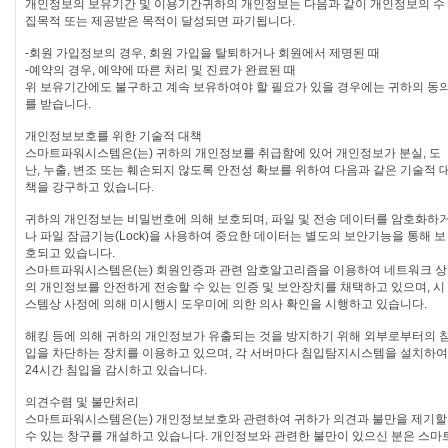
개인정보의 보유기간 및 이용기간
귀하의 개인정보는 다음과 같이 개인정보의 수
집목적 또는 제공받은 목적이 달성되면 파기됩니다.
-회원 가입정보의 경우, 회원 가입을 탈퇴하거나 회원에서 제명된 때
-예약의 경우, 예약에 따른 처리 및 진료가 완료된 때
위 보유기간에도 불구하고 계속 보유하여야 할 필요가 있을 경우에는 귀하의 동
를 받습니다.
개인정보보호를 위한 기술적 대책
스마트파워시스템은(는) 귀하의 개인정보를 취급함에 있어 개인정보가 분실, 도
난, 누출, 변조 또는 훼손되지 않도록 안전성 확보를 위하여 다음과 같은 기술적 
책을 강구하고 있습니다.
귀하의 개인정보는 비밀번호에 의해 보호되며, 파일 및 전송 데이터를 암호화하
나 파일 잠금기능(Lock)을 사용하여 중요한 데이터는 별도의 보안기능을 통해 보
호되고 있습니다.
스마트파워시스템은(는) 회원인증과 관련 암호알고리즘을 이용하여 네트워크 상
의 개인정보를 안전하게 전송할 수 있는 인증 및 보안장치를 채택하고 있으며, 시
스템상 사정에 의해 미시행시 도우미에 의한 의사 확인을 시행하고 있습니다.
해킹 등에 의해 귀하의 개인정보가 유출되는 것을 방지하기 위해 외부로부터의 
입을 차단하는 장치를 이용하고 있으며, 각 서버마다 침입탐지시스템을 설치하여
24시간 침입을 감시하고 있습니다.
의견수렴 및 불만처리
스마트파워시스템은(는) 개인정보보호와 관련하여 귀하가 의견과 불만을 제기할
수 있는 창구를 개설하고 있습니다. 개인정보와 관련한 불만이 있으신 분은 스마