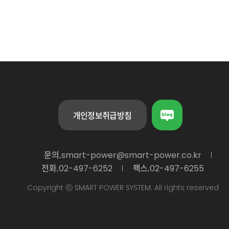
개인정보취급방침
문의.
smart-power@smart-power.co.kr
전화.
팩스.
02-497-6252
02-497-6255
Copyright ⓒ SMART POWER SYSTEM. All rights reserved