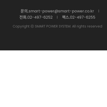
문의.
smart-power@smart-power.co.kr
전화.
팩스.
02-497-6252
02-497-6255
Copyright ⓒ SMART POWER SYSTEM. All rights reserved