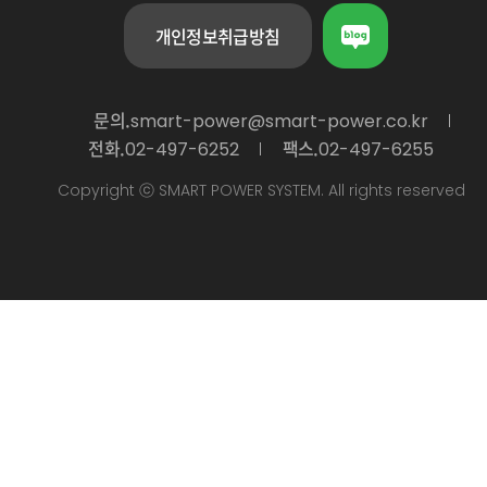
개인정보취급방침
문의.
smart-power@smart-power.co.kr
전화.
팩스.
02-497-6252
02-497-6255
Copyright ⓒ SMART POWER SYSTEM. All rights reserved