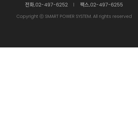
전화.
팩스.
02-497-6252
02-497-6255
Copyright ⓒ SMART POWER SYSTEM. All rights reserved